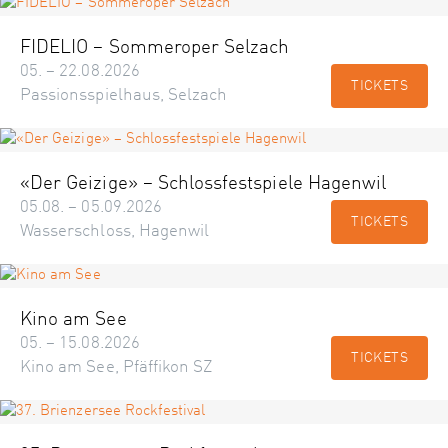
FIDELIO – Sommeroper Selzach
05. – 22.08.2026
TICKETS
Passionsspielhaus, Selzach
«Der Geizige» – Schlossfestspiele Hagenwil
05.08. – 05.09.2026
TICKETS
Wasserschloss, Hagenwil
Kino am See
05. – 15.08.2026
TICKETS
Kino am See, Pfäffikon SZ