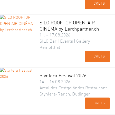
TICKETS
SILO ROOFTOP OPEN-AIR
CINÉMA by Lerchpartner.ch
11. – 17.08.2026
SILO Bar | Events | Gallery,
Kemptthal
TICKETS
Stynlera Festival 2026
14. – 16.08.2026
Areal des Festgeländes Restaurant
Stynlera-Ranch, Düdingen
TICKETS