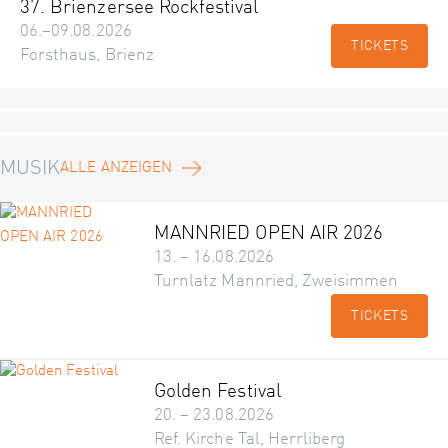
37. Brienzersee Rockfestival
06.–09.08.2026
TICKETS
Forsthaus, Brienz
MUSIK
ALLE ANZEIGEN
MANNRIED OPEN AIR 2026
13. – 16.08.2026
Turnlatz Mannried, Zweisimmen
TICKETS
Golden Festival
20. – 23.08.2026
Ref. Kirche Tal, Herrliberg