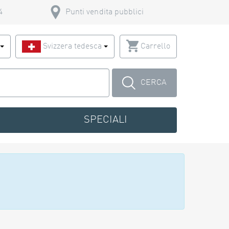
4
Punti vendita pubblici
o
Svizzera tedesca
Carrello
CERCA
SPECIALI