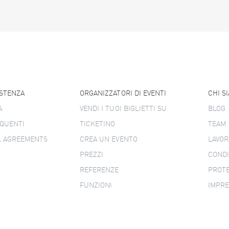
ISTENZA
ORGANIZZATORI DI EVENTI
CHI S
A
VENDI I TUOI BIGLIETTI SU
BLOG
QUENTI
TICKETINO
TEAM
L AGREEMENTS
CREA UN EVENTO
LAVOR
PREZZI
CONDI
REFERENZE
PROTE
FUNZIONI
IMPR