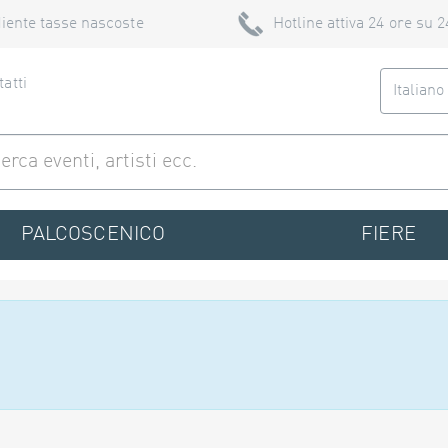
iente tasse nascoste
Hotline attiva 24 ore su 2
atti
Italian
PALCOSCENICO
FIERE