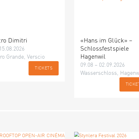
tro Dimitri
«Hans im Glück» –
Schlossfestspiele
15.08.2026
Hagenwil
ro Grande, Verscio
09.08 – 02.09.2026
TICKETS
Wasserschloss, Hagenw
TICKE