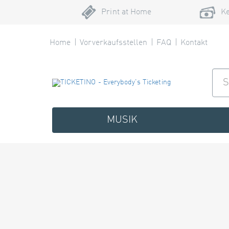
Print at Home
Ke
Home
Vorverkaufsstellen
FAQ
Kontakt
MUSIK