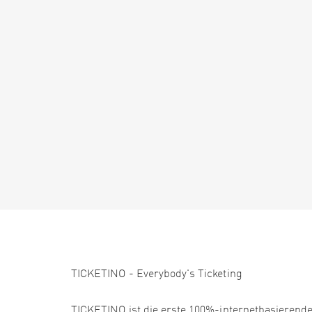
TICKETINO - Everybody's Ticketing
TICKETINO ist die erste 100%-internetbasierende