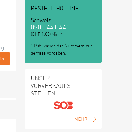
BESTELL-HOTLINE
Schweiz
0900 441 441
(CHF 1.00/Min.)*
* Publikation der Nummern nur
rg
gemäss
Vorgaben
.
TS
UNSERE
VORVERKAUFS-
STELLEN
MEHR