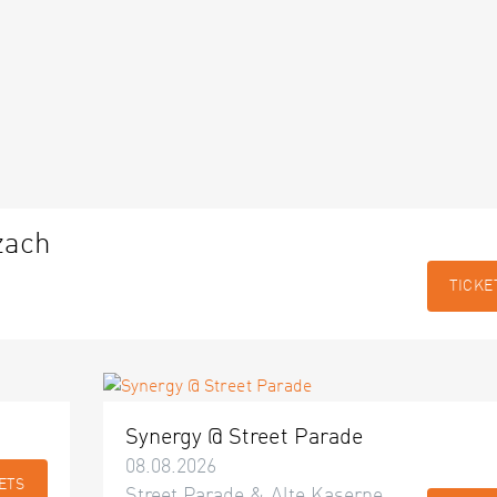
zach
TICKE
Synergy @ Street Parade
08.08.2026
ETS
Street Parade & Alte Kaserne,