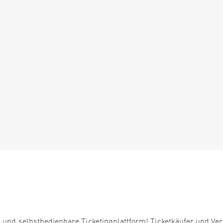
 und selbstbedienbare Ticketingplattform! Ticketkäufer und Ver