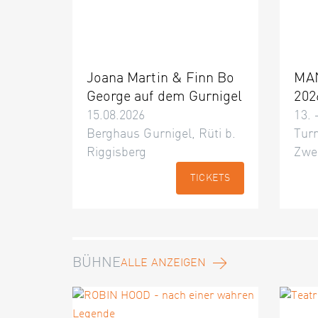
Joana Martin & Finn Bo
MA
George auf dem Gurnigel
202
15.08.2026
13. 
Berghaus Gurnigel, Rüti b.
Turn
Riggisberg
Zwe
TICKETS
BÜHNE
ALLE ANZEIGEN