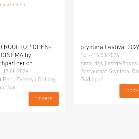
O ROOFTOP OPEN-
Stynlera Festival 202
 CINÉMA by
14. – 16.08.2026
chpartner.ch
Areal des Festgeländes
– 17.08.2026
Restaurant Stynlera-Ra
 Bar | Events | Gallery,
Düdingen
ptthal
TICKE
TICKETS