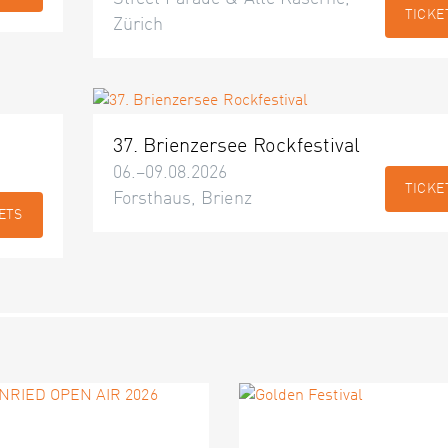
TICKE
Zürich
37. Brienzersee Rockfestival
06.–09.08.2026
TICKE
Forsthaus, Brienz
ETS