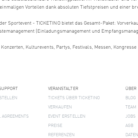
 einmaligen Vorteilen dank absoluten Tiefstpreisen und einer bre
er Sportevent - TICKETINO bietet das Gesamt-Paket: Vorverkauf
, Gästemanagement (Einladungsmanagement und Empfangsmanage
, Konzerten, Kulturevents, Partys, Festivals, Messen, Kongress
 SUPPORT
VERANSTALTER
ÜBER
STELLEN
TICKETS ÜBER TICKETINO
BLOG
VERKAUFEN
TEAM
L AGREEMENTS
EVENT ERSTELLEN
JOBS
PREISE
AGB
REFERENZEN
DATE