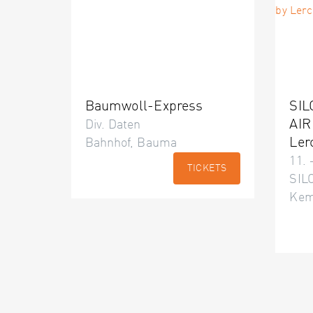
Baumwoll-Express
SIL
AIR
Div. Daten
Ler
Bahnhof, Bauma
11. 
TICKETS
SILO
Kem