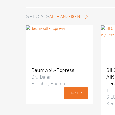
SPECIALS
ALLE ANZEIGEN
Baumwoll-Express
SIL
AIR
Div. Daten
Ler
Bahnhof, Bauma
11. 
TICKETS
SILO
Kem