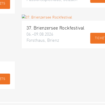
ETS
37. Brienzersee Rockfestival
06.–09.08.2026
TICKE
Forsthaus, Brienz
ETS