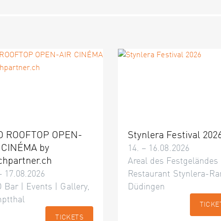
O ROOFTOP OPEN-
Stynlera Festival 202
 CINÉMA by
14. – 16.08.2026
chpartner.ch
Areal des Festgeländes
– 17.08.2026
Restaurant Stynlera-Ra
 Bar | Events | Gallery,
Düdingen
ptthal
TICKE
TICKETS