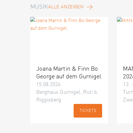
MUSIK
ALLE ANZEIGEN
Joana Martin & Finn Bo
MA
George auf dem Gurnigel
202
15.08.2026
13. 
Berghaus Gurnigel, Rüti b.
Turn
Riggisberg
Zwe
TICKETS