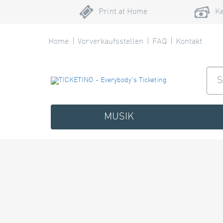
Print at Home
Ke
Home
Vorverkaufsstellen
FAQ
Kontakt
MUSIK