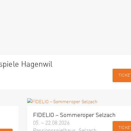
spiele Hagenwil
TICKE
FIDELIO – Sommeroper Selzach
05. – 22.08.2026
TICKE
Passionsspielhaus, Selzach