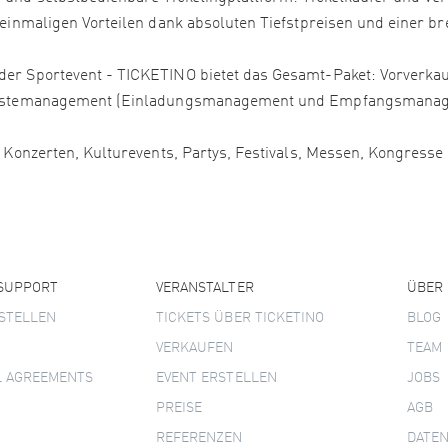
 einmaligen Vorteilen dank absoluten Tiefstpreisen und einer bre
er Sportevent - TICKETINO bietet das Gesamt-Paket: Vorverkauf
, Gästemanagement (Einladungsmanagement und Empfangsmanage
, Konzerten, Kulturevents, Partys, Festivals, Messen, Kongress
 SUPPORT
VERANSTALTER
ÜBER
STELLEN
TICKETS ÜBER TICKETINO
BLOG
VERKAUFEN
TEAM
L AGREEMENTS
EVENT ERSTELLEN
JOBS
PREISE
AGB
REFERENZEN
DATE