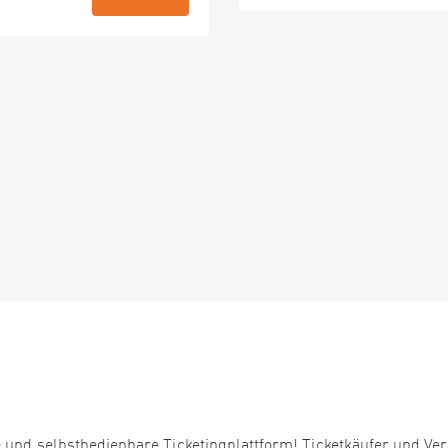
 und selbstbedienbare Ticketingplattform! Ticketkäufer und Ver