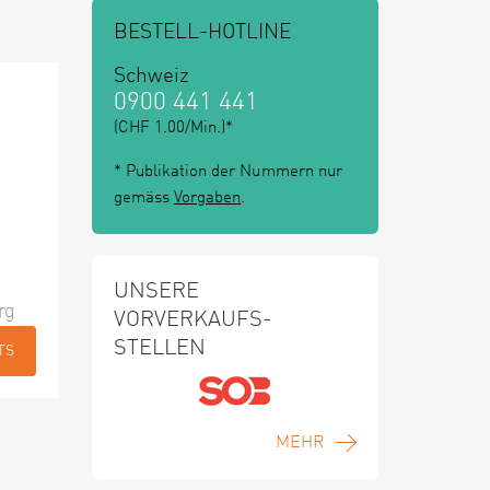
BESTELL-HOTLINE
Schweiz
0900 441 441
(CHF 1.00/Min.)*
* Publikation der Nummern nur
gemäss
Vorgaben
.
UNSERE
rg
VORVERKAUFS-
STELLEN
TS
MEHR