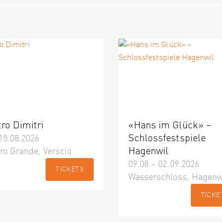
tro Dimitri
«Hans im Glück» –
Schlossfestspiele
15.08.2026
Hagenwil
ro Grande, Verscio
09.08 – 02.09.2026
TICKETS
Wasserschloss, Hagenw
TICKE