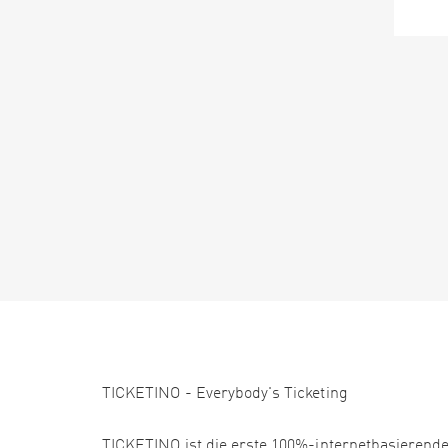
TICKETINO - Everybody's Ticketing
TICKETINO ist die erste 100%-internetbasierende