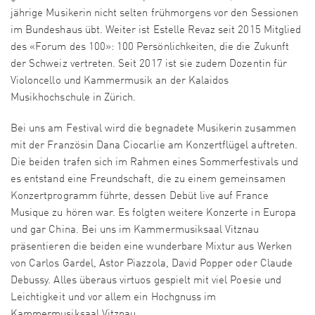
jährige Musikerin nicht selten frühmorgens vor den Sessionen
im Bundeshaus übt. Weiter ist Estelle Revaz seit 2015 Mitglied
des «Forum des 100»: 100 Persönlichkeiten, die die Zukunft
der Schweiz vertreten. Seit 2017 ist sie zudem Dozentin für
Violoncello und Kammermusik an der Kalaidos
Musikhochschule in Zürich.
Bei uns am Festival wird die begnadete Musikerin zusammen
mit der Französin Dana Ciocarlie am Konzertflügel auftreten.
Die beiden trafen sich im Rahmen eines Sommerfestivals und
es entstand eine Freundschaft, die zu einem gemeinsamen
Konzertprogramm führte, dessen Debüt live auf France
Musique zu hören war. Es folgten weitere Konzerte in Europa
und gar China. Bei uns im Kammermusiksaal Vitznau
präsentieren die beiden eine wunderbare Mixtur aus Werken
von Carlos Gardel, Astor Piazzola, David Popper oder Claude
Debussy. Alles überaus virtuos gespielt mit viel Poesie und
Leichtigkeit und vor allem ein Hochgnuss im
Kammermusiksaal Vitznau.