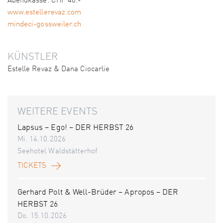
Abendkasse: CHF 40.-
www.estellerevaz.com
mindeci-gossweiler.ch
KÜNSTLER
Estelle Revaz & Dana Ciocarlie
WEITERE EVENTS
Lapsus – Ego! – DER HERBST 26
Mi. 14.10.2026
Seehotel Waldstätterhof
TICKETS
Gerhard Polt & Well-Brüder – Apropos – DER
HERBST 26
Do. 15.10.2026