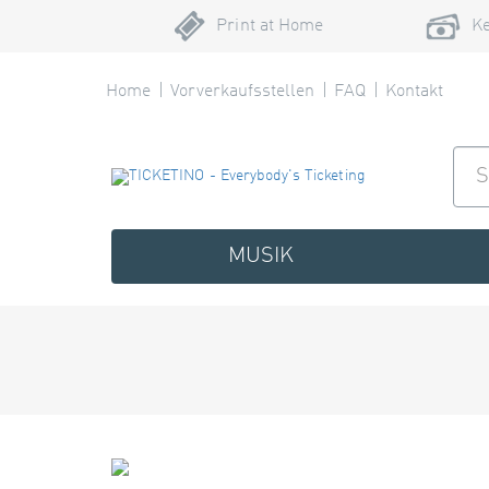
Print at Home
Ke
Home
Vorverkaufsstellen
FAQ
Kontakt
MUSIK