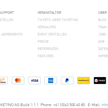
 SUPPORT
VERANSTALTER
ÜBER
STELLEN
TICKETS ÜBER TICKETINO
BLOG
VERKAUFEN
TEAM
L AGREEMENTS
EVENT ERSTELLEN
JOBS
PREISE
AGB
REFERENZEN
DATE
FEATURES
IMPR
KETINO AG Build:1.1.1 Phone: +41 (0)43 500 40 80 E-Mail:
inf