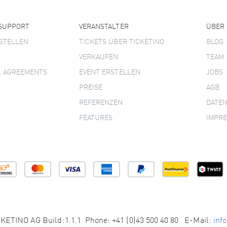
 SUPPORT
VERANSTALTER
ÜBER
STELLEN
TICKETS ÜBER TICKETINO
BLOG
VERKAUFEN
TEAM
L AGREEMENTS
EVENT ERSTELLEN
JOBS
PREISE
AGB
REFERENZEN
DATE
FEATURES
IMPR
KETINO AG Build:1.1.1 Phone: +41 (0)43 500 40 80 E-Mail:
inf