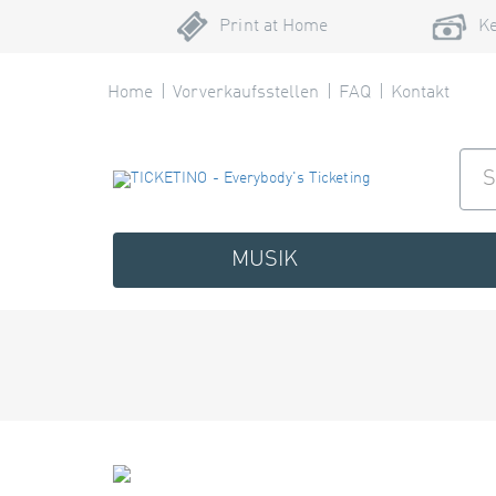
Print at Home
Ke
Home
Vorverkaufsstellen
FAQ
Kontakt
MUSIK