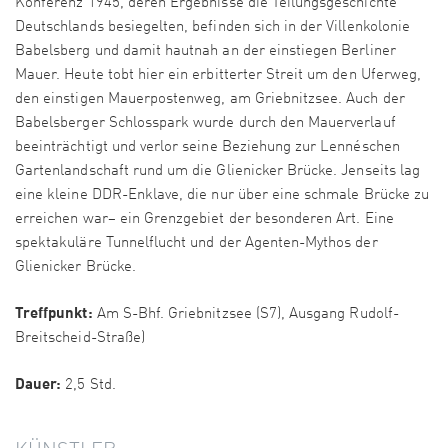
Konferenz 1945, deren Ergebnisse die Teilungsgeschichte
Deutschlands besiegelten, befinden sich in der Villenkolonie
Babelsberg und damit hautnah an der einstiegen Berliner
Mauer. Heute tobt hier ein erbitterter Streit um den Uferweg,
den einstigen Mauerpostenweg, am Griebnitzsee. Auch der
Babelsberger Schlosspark wurde durch den Mauerverlauf
beeinträchtigt und verlor seine Beziehung zur Lennéschen
Gartenlandschaft rund um die Glienicker Brücke. Jenseits lag
eine kleine DDR-Enklave, die nur über eine schmale Brücke zu
erreichen war– ein Grenzgebiet der besonderen Art. Eine
spektakuläre Tunnelflucht und der Agenten-Mythos der
Glienicker Brücke.
Treffpunkt:
Am S-Bhf. Griebnitzsee (S7), Ausgang Rudolf-
Breitscheid-Straße)
Dauer:
2,5 Std.