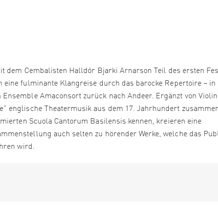
t dem Cembalisten Halldór Bjarki Arnarson Teil des ersten Fes
eine fulminante Klangreise durch das barocke Repertoire – in
 Ensemble Amaconsort zurück nach Andeer. Ergänzt von Violi
e" englische Theatermusik aus dem 17. Jahrhundert zusammen
mmierten Scuola Cantorum Basilensis kennen, kreieren eine
ammenstellung auch selten zu hörender Werke, welche das Pub
hren wird.