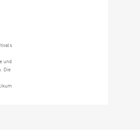
tivals
ne und
. Die
likum