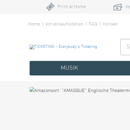
Print at Home
Ke
Home
Vorverkaufsstellen
FAQ
Kontakt
MUSIK