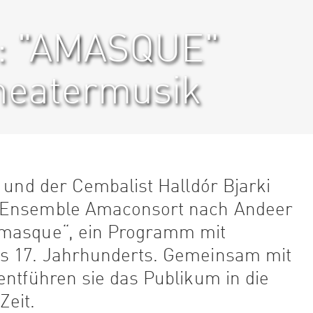
: "AMASQUE"
heatermusik
e und der Cembalist Halldór Bjarki
m Ensemble Amaconsort nach Andeer
Amasque“, ein Programm mit
es 17. Jahrhunderts. Gemeinsam mit
entführen sie das Publikum in die
Zeit.