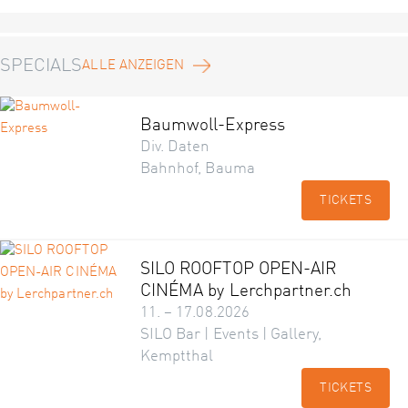
SPECIALS
ALLE ANZEIGEN
Baumwoll-Express
Div. Daten
Bahnhof, Bauma
TICKETS
SILO ROOFTOP OPEN-AIR
CINÉMA by Lerchpartner.ch
11. – 17.08.2026
SILO Bar | Events | Gallery,
Kemptthal
TICKETS