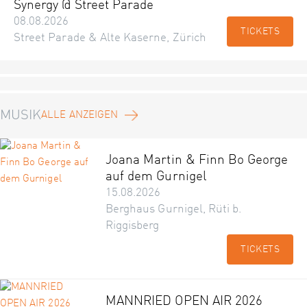
Synergy @ Street Parade
08.08.2026
TICKETS
Street Parade & Alte Kaserne, Zürich
MUSIK
ALLE ANZEIGEN
Joana Martin & Finn Bo George
auf dem Gurnigel
15.08.2026
Berghaus Gurnigel, Rüti b.
Riggisberg
TICKETS
MANNRIED OPEN AIR 2026