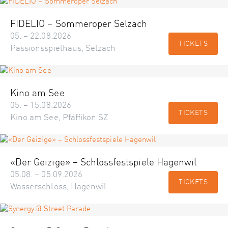
FIDELIO – Sommeroper Selzach
05. – 22.08.2026
TICKETS
Passionsspielhaus, Selzach
Kino am See
05. – 15.08.2026
TICKETS
Kino am See, Pfäffikon SZ
«Der Geizige» – Schlossfestspiele Hagenwil
05.08. – 05.09.2026
TICKETS
Wasserschloss, Hagenwil