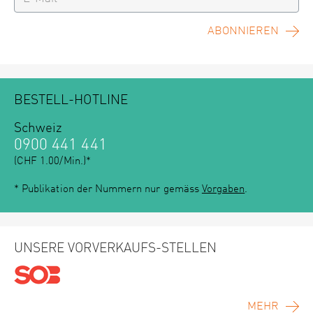
ABONNIEREN
BESTELL-HOTLINE
Schweiz
0900 441 441
(CHF 1.00/Min.)*
* Publikation der Nummern nur gemäss
Vorgaben
.
UNSERE VORVERKAUFS-STELLEN
MEHR