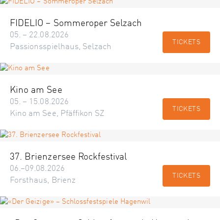
FIDELIO – Sommeroper Selzach
05. – 22.08.2026
TICKETS
Passionsspielhaus, Selzach
Kino am See
05. – 15.08.2026
TICKETS
Kino am See, Pfäffikon SZ
37. Brienzersee Rockfestival
06.–09.08.2026
TICKETS
Forsthaus, Brienz