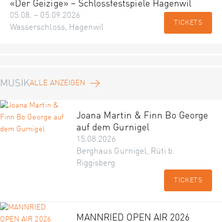
«Der Geizige» – Schlossfestspiele Hagenwil
05.08. – 05.09.2026
TICKETS
Wasserschloss, Hagenwil
MUSIK
ALLE ANZEIGEN
Joana Martin & Finn Bo George
auf dem Gurnigel
15.08.2026
Berghaus Gurnigel, Rüti b.
Riggisberg
TICKETS
MANNRIED OPEN AIR 2026