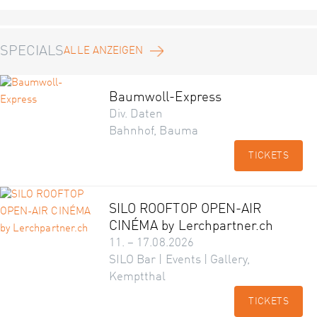
SPECIALS
ALLE ANZEIGEN
Baumwoll-Express
Div. Daten
Bahnhof, Bauma
TICKETS
SILO ROOFTOP OPEN-AIR
CINÉMA by Lerchpartner.ch
11. – 17.08.2026
SILO Bar | Events | Gallery,
Kemptthal
TICKETS