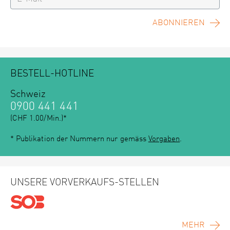
ABONNIEREN
BESTELL-HOTLINE
Schweiz
0900 441 441
(CHF 1.00/Min.)*
* Publikation der Nummern nur gemäss
Vorgaben
.
UNSERE VORVERKAUFS-STELLEN
MEHR