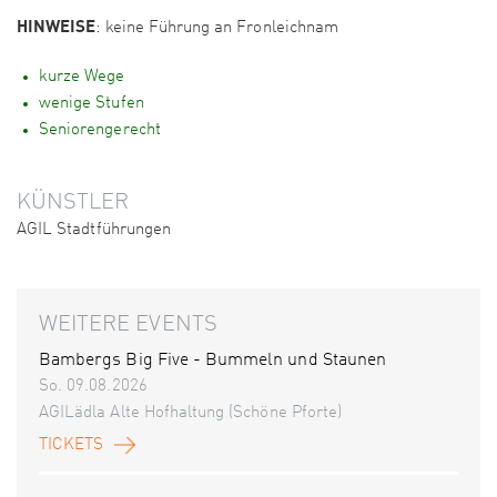
HINWEISE
: keine Führung an Fronleichnam
kurze Wege
wenige Stufen
Seniorengerecht
KÜNSTLER
AGIL Stadtführungen
WEITERE EVENTS
Bambergs Big Five - Bummeln und Staunen
So. 09.08.2026
AGILädla Alte Hofhaltung (Schöne Pforte)
TICKETS