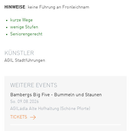
HINWEISE
: keine Führung an Fronleichnam
kurze Wege
wenige Stufen
Seniorengerecht
KÜNSTLER
AGIL Stadtführungen
WEITERE EVENTS
Bambergs Big Five - Bummeln und Staunen
So. 09.08.2026
AGILädla Alte Hofhaltung (Schöne Pforte)
TICKETS