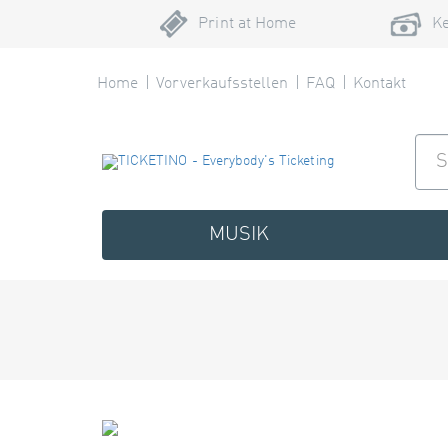
Print at Home
Ke
Home
Vorverkaufsstellen
FAQ
Kontakt
MUSIK