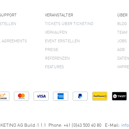
 SUPPORT
VERANSTALTER
ÜBER
STELLEN
TICKETS ÜBER TICKETINO
BLOG
VERKAUFEN
TEAM
L AGREEMENTS
EVENT ERSTELLEN
JOBS
PREISE
AGB
REFERENZEN
DATE
FEATURES
IMPR
KETINO AG Build:1.1.1 Phone: +41 (0)43 500 40 80 E-Mail:
inf