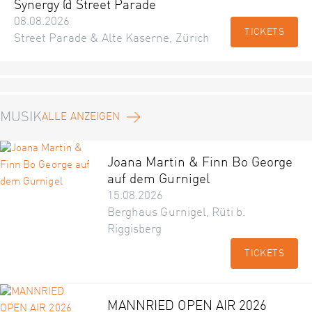
Synergy @ Street Parade
08.08.2026
TICKETS
Street Parade & Alte Kaserne, Zürich
MUSIK
ALLE ANZEIGEN
Joana Martin & Finn Bo George
auf dem Gurnigel
15.08.2026
Berghaus Gurnigel, Rüti b.
Riggisberg
TICKETS
MANNRIED OPEN AIR 2026