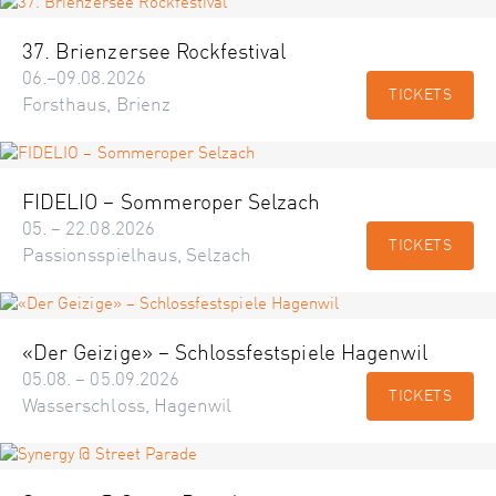
37. Brienzersee Rockfestival
06.–09.08.2026
TICKETS
Forsthaus, Brienz
FIDELIO – Sommeroper Selzach
05. – 22.08.2026
TICKETS
Passionsspielhaus, Selzach
«Der Geizige» – Schlossfestspiele Hagenwil
05.08. – 05.09.2026
TICKETS
Wasserschloss, Hagenwil