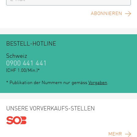
ABONNIEREN
BESTELL-HOTLINE
Schweiz
0900 441 441
(CHF 1.00/Min.)*
* Publikation der Nummern nur gemäss
Vorgaben
.
UNSERE VORVERKAUFS-STELLEN
MEHR