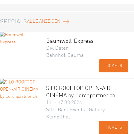
SPECIALS
ALLE ANZEIGEN
Baumwoll-Express
Div. Daten
Bahnhof, Bauma
TICKETS
SILO ROOFTOP OPEN-AIR
CINÉMA by Lerchpartner.ch
11. – 17.08.2026
SILO Bar | Events | Gallery,
Kemptthal
TICKETS