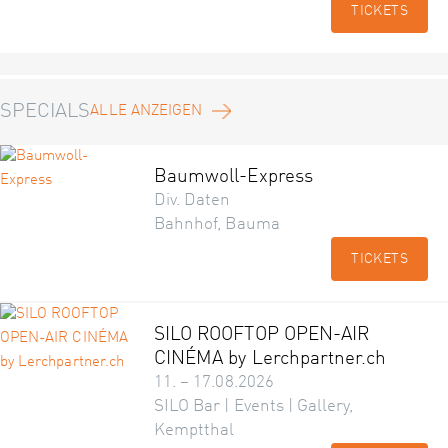
TICKETS
SPECIALS
ALLE ANZEIGEN
Baumwoll-Express
Div. Daten
Bahnhof, Bauma
TICKETS
SILO ROOFTOP OPEN-AIR
CINÉMA by Lerchpartner.ch
11. – 17.08.2026
SILO Bar | Events | Gallery,
Kemptthal