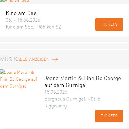
Kino am See
05. – 15.08.2026
TICKETS
Kino am See, Pfäffikon SZ
MUSIK
ALLE ANZEIGEN
Joana Martin & Finn Bo George
auf dem Gurnigel
15.08.2026
Berghaus Gurnigel, Rüti b.
Riggisberg
TICKETS