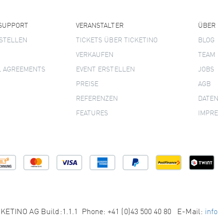
 SUPPORT
VERANSTALTER
ÜBER
STELLEN
TICKETS ÜBER TICKETINO
BLOG
VERKAUFEN
TEAM
L AGREEMENTS
EVENT ERSTELLEN
JOBS
PREISE
AGB
REFERENZEN
DATE
FEATURES
IMPR
KETINO AG Build:1.1.1 Phone: +41 (0)43 500 40 80 E-Mail:
inf