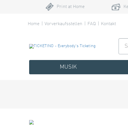
Print at Home
Ke
Home
Vorverkaufsstellen
FAQ
Kontakt
MUSIK