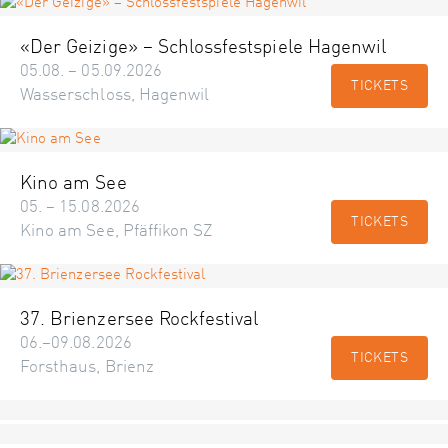
«Der Geizige» – Schlossfestspiele Hagenwil
05.08. – 05.09.2026
TICKETS
Wasserschloss, Hagenwil
Kino am See
05. – 15.08.2026
TICKETS
Kino am See, Pfäffikon SZ
37. Brienzersee Rockfestival
06.–09.08.2026
TICKETS
Forsthaus, Brienz