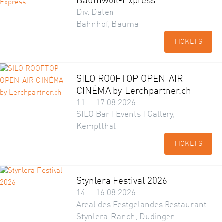
Baumwoll-Express
Div. Daten
Bahnhof, Bauma
TICKETS
SILO ROOFTOP OPEN-AIR
CINÉMA by Lerchpartner.ch
11. – 17.08.2026
SILO Bar | Events | Gallery,
Kemptthal
TICKETS
Stynlera Festival 2026
14. – 16.08.2026
Areal des Festgeländes Restaurant
Stynlera-Ranch, Düdingen