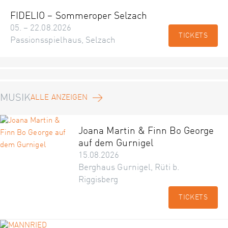
FIDELIO – Sommeroper Selzach
05. – 22.08.2026
TICKETS
Passionsspielhaus, Selzach
MUSIK
ALLE ANZEIGEN
Joana Martin & Finn Bo George
auf dem Gurnigel
15.08.2026
Berghaus Gurnigel, Rüti b.
Riggisberg
TICKETS