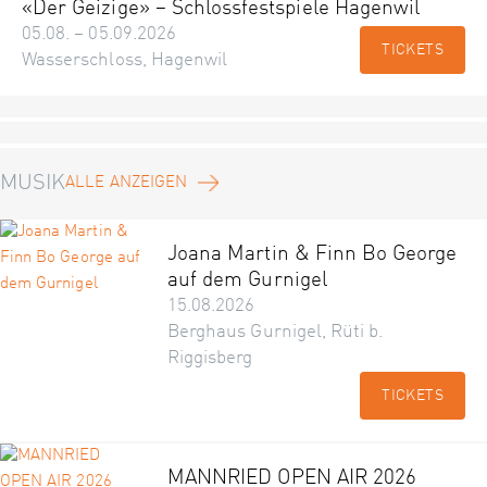
«Der Geizige» – Schlossfestspiele Hagenwil
05.08. – 05.09.2026
TICKETS
Wasserschloss, Hagenwil
MUSIK
ALLE ANZEIGEN
Joana Martin & Finn Bo George
auf dem Gurnigel
15.08.2026
Berghaus Gurnigel, Rüti b.
Riggisberg
TICKETS
MANNRIED OPEN AIR 2026