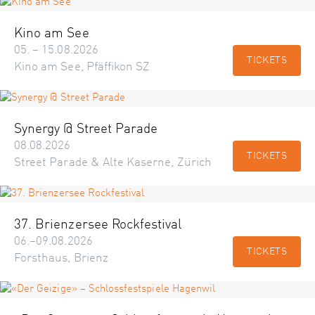
Kino am See
05. – 15.08.2026
TICKETS
Kino am See, Pfäffikon SZ
Synergy @ Street Parade
08.08.2026
TICKETS
Street Parade & Alte Kaserne, Zürich
37. Brienzersee Rockfestival
06.–09.08.2026
TICKETS
Forsthaus, Brienz