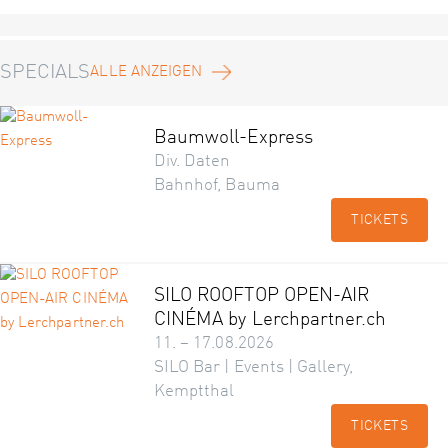
SPECIALS
ALLE ANZEIGEN
Baumwoll-Express
Div. Daten
Bahnhof, Bauma
TICKETS
SILO ROOFTOP OPEN-AIR
CINÉMA by Lerchpartner.ch
11. – 17.08.2026
SILO Bar | Events | Gallery,
Kemptthal
TICKETS