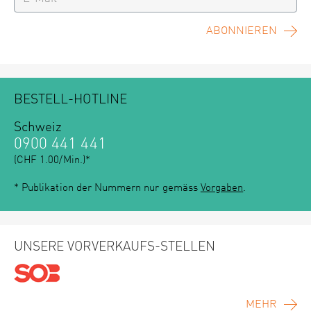
ABONNIEREN
BESTELL-HOTLINE
Schweiz
0900 441 441
(CHF 1.00/Min.)*
* Publikation der Nummern nur gemäss
Vorgaben
.
UNSERE VORVERKAUFS-STELLEN
MEHR