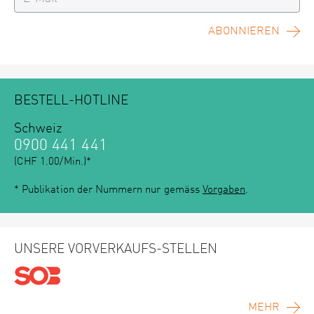
ABONNIEREN
BESTELL-HOTLINE
Schweiz
0900 441 441
(CHF 1.00/Min.)*
* Publikation der Nummern nur gemäss
Vorgaben
.
UNSERE VORVERKAUFS-STELLEN
MEHR