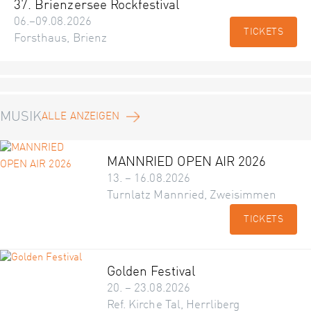
37. Brienzersee Rockfestival
06.–09.08.2026
TICKETS
Forsthaus, Brienz
MUSIK
ALLE ANZEIGEN
MANNRIED OPEN AIR 2026
13. – 16.08.2026
Turnlatz Mannried, Zweisimmen
TICKETS
Golden Festival
20. – 23.08.2026
Ref. Kirche Tal, Herrliberg