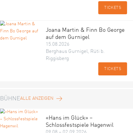
TICKETS
Joana Martin & Finn Bo George
auf dem Gurnigel
15.08.2026
Berghaus Gurnigel, Rüti b.
Riggisberg
TICKETS
BÜHNE
ALLE ANZEIGEN
«Hans im Glück» –
Schlossfestspiele Hagenwil
09.08 – 02.09.2026