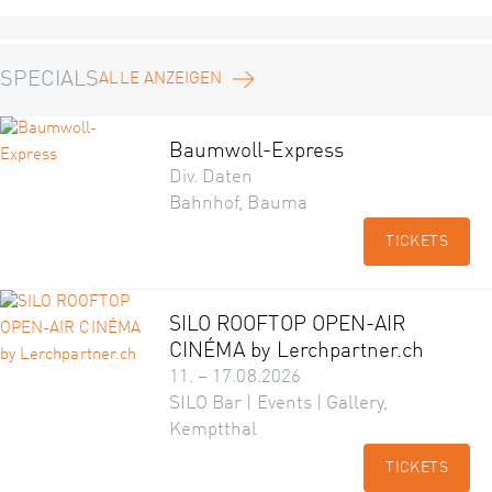
SPECIALS
ALLE ANZEIGEN
Baumwoll-Express
Div. Daten
Bahnhof, Bauma
TICKETS
SILO ROOFTOP OPEN-AIR
CINÉMA by Lerchpartner.ch
11. – 17.08.2026
SILO Bar | Events | Gallery,
Kemptthal
TICKETS