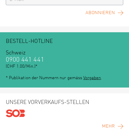
ABONNIEREN
BESTELL-HOTLINE
Schweiz
0900 441 441
(CHF 1.00/Min.)*
* Publikation der Nummern nur gemäss
Vorgaben
.
UNSERE VORVERKAUFS-STELLEN
MEHR