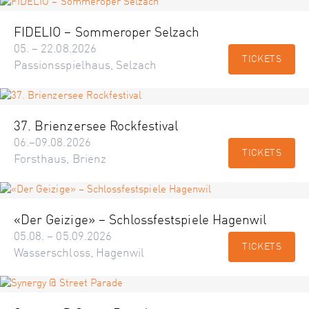
FIDELIO – Sommeroper Selzach
05. – 22.08.2026
TICKETS
Passionsspielhaus, Selzach
37. Brienzersee Rockfestival
06.–09.08.2026
TICKETS
Forsthaus, Brienz
«Der Geizige» – Schlossfestspiele Hagenwil
05.08. – 05.09.2026
TICKETS
Wasserschloss, Hagenwil