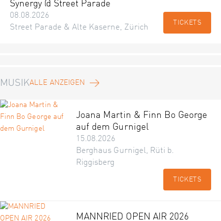
Synergy @ Street Parade
08.08.2026
TICKETS
Street Parade & Alte Kaserne, Zürich
MUSIK
ALLE ANZEIGEN
Joana Martin & Finn Bo George
auf dem Gurnigel
15.08.2026
Berghaus Gurnigel, Rüti b.
Riggisberg
TICKETS
MANNRIED OPEN AIR 2026