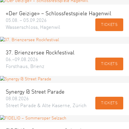
«Der Geizige» – Schlossfestspiele Hagenwil
05.08. – 05.09.2026
TICKETS
Wasserschloss, Hagenwil
37. Brienzersee Rockfestival
06.–09.08.2026
TICKETS
Forsthaus, Brienz
Synergy @ Street Parade
08.08.2026
TICKETS
Street Parade & Alte Kaserne, Zürich