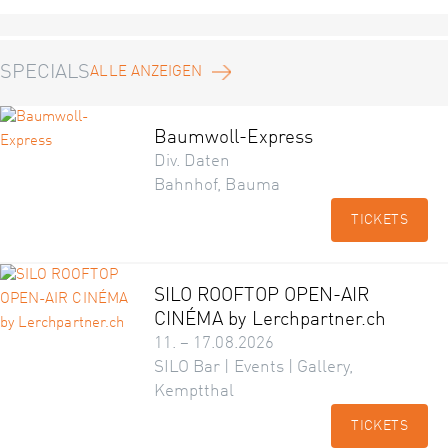
SPECIALS
ALLE ANZEIGEN
Baumwoll-Express
Div. Daten
Bahnhof, Bauma
TICKETS
SILO ROOFTOP OPEN-AIR
CINÉMA by Lerchpartner.ch
11. – 17.08.2026
SILO Bar | Events | Gallery,
Kemptthal
TICKETS