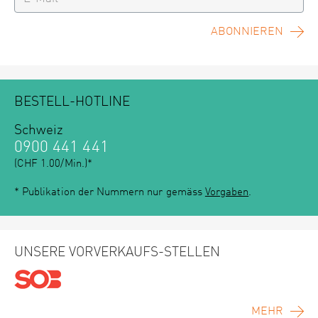
ABONNIEREN
BESTELL-HOTLINE
Schweiz
0900 441 441
(CHF 1.00/Min.)*
* Publikation der Nummern nur gemäss
Vorgaben
.
UNSERE VORVERKAUFS-STELLEN
MEHR