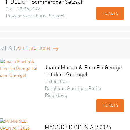
FIDELIO – Sommeroper Selzach
05. – 22.08.2026
TICKETS
Passionsspielhaus, Selzach
MUSIK
ALLE ANZEIGEN
Joana Martin & Finn Bo George
auf dem Gurnigel
15.08.2026
Berghaus Gurnigel, Rüti b.
Riggisberg
TICKETS
MANNRIED OPEN AIR 2026