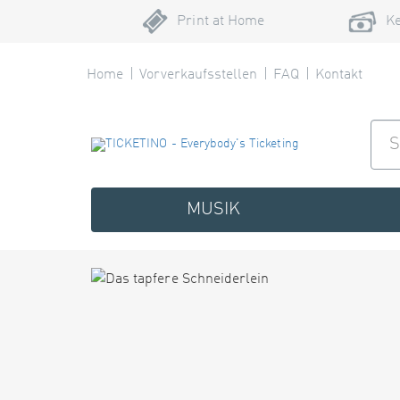
Print at Home
Ke
Home
Vorverkaufsstellen
FAQ
Kontakt
MUSIK