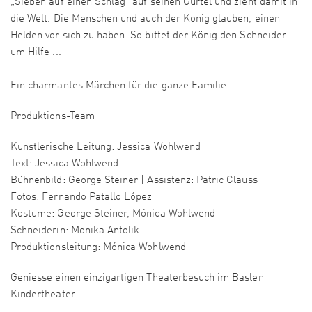
„Sieben auf einen Schlag“ auf seinen Gürtel und zieht damit in
die Welt. Die Menschen und auch der König glauben, einen
Helden vor sich zu haben. So bittet der König den Schneider
um Hilfe ...
Ein charmantes Märchen für die ganze Familie
Produktions-Team
Künstlerische Leitung: Jessica Wohlwend
Text: Jessica Wohlwend
Bühnenbild: George Steiner | Assistenz: Patric Clauss
Fotos: Fernando Patallo López
Kostüme: George Steiner, Mónica Wohlwend
Schneiderin: Monika Antolik
Produktionsleitung: Mónica Wohlwend
Geniesse einen einzigartigen Theaterbesuch im Basler
Kindertheater.