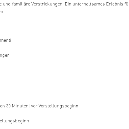
e und familiäre Verstrickungen. Ein unterhaltsames Erlebnis für
en.
ementi
anger
nen 30 Minuten) vor Vorstellungsbeginn
tellungsbeginn