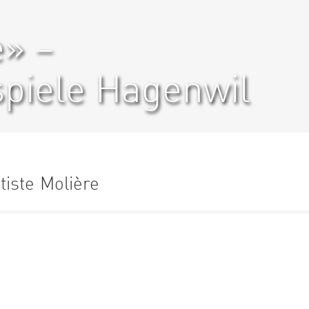
e» –
spiele Hagenwil
iste Molière