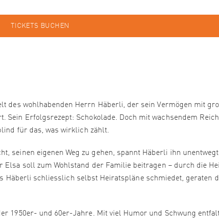
TICKETS BUCHEN
Welt des wohlhabenden Herrn Häberli, der sein Vermögen mit g
rt. Sein Erfolgsrezept: Schokolade. Doch mit wachsendem Reic
ind für das, was wirklich zählt.
ht, seinen eigenen Weg zu gehen, spannt Häberli ihn unentwegt
r Elsa soll zum Wohlstand der Familie beitragen – durch die He
Als Häberli schliesslich selbst Heiratspläne schmiedet, geraten d
der 1950er- und 60er-Jahre. Mit viel Humor und Schwung entfal