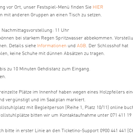
g vor Ort, unser Festspiel-Menü finden Sie
HIER
n mit anderen Gruppen an einen Tisch zu setzen.
, Nachmittagsvorstellung: 11 Uhr
ze können bei starkem Regen Spritzwasser abbekommen. Vorstell
en. Details siehe
Informationen
und
AGB
. Der Schlosshof hat
hlen, keine Schuhe mit dünnen Absätzen zu tragen.
 bis zu 10 Minuten Gehdistanz zum Eingang.
en.
reinzelte Plätze im Innenhof haben wegen eines Holzpfeilers ein
ind vergünstigt und im Saalplan markiert.
ollstuhlplatz mit Begleitperson (Reihe 1, Platz 10/11) online bu
ollstuhlplätze bitten wir um Kontaktaufnahme unter 071 411 19 
h bitte in erster Linie an den Ticketino-Support 0900 441 441 (