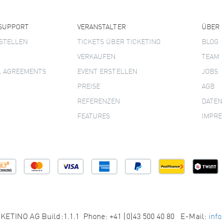
 SUPPORT
VERANSTALTER
ÜBER
STELLEN
TICKETS ÜBER TICKETINO
BLOG
VERKAUFEN
TEAM
L AGREEMENTS
EVENT ERSTELLEN
JOBS
PREISE
AGB
REFERENZEN
DATE
FEATURES
IMPR
KETINO AG Build:1.1.1 Phone: +41 (0)43 500 40 80 E-Mail:
inf