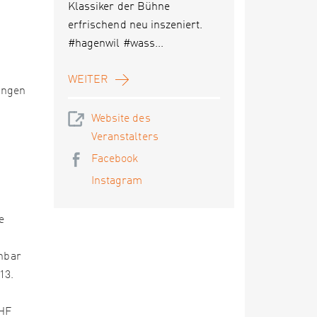
Klassiker der Bühne
erfrischend neu inszeniert.
#hagenwil #wass...
WEITER
ungen
Website des
Veranstalters
Facebook
Instagram
e
chbar
13.
CHF