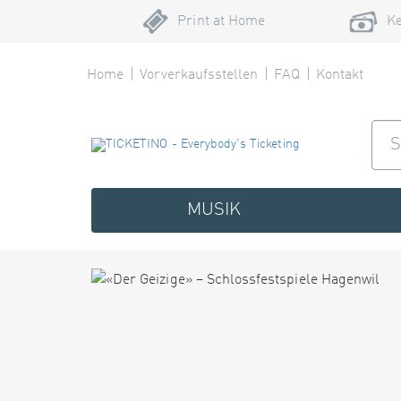
Print at Home
Ke
Home
Vorverkaufsstellen
FAQ
Kontakt
MUSIK