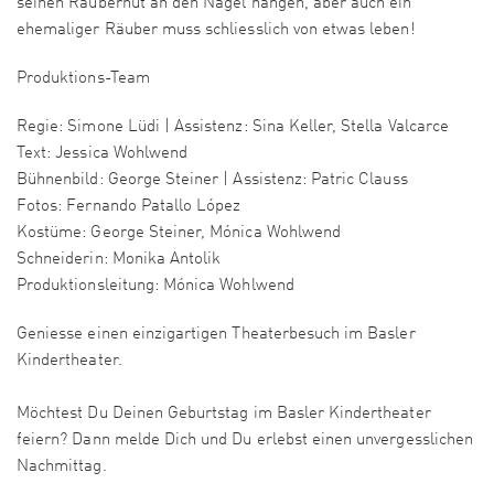
seinen Räuberhut an den Nagel hängen, aber auch ein
ehemaliger Räuber muss schliesslich von etwas leben!
Produktions-Team
Regie: Simone Lüdi | Assistenz: Sina Keller, Stella Valcarce
Text: Jessica Wohlwend
Bühnenbild: George Steiner | Assistenz: Patric Clauss
Fotos: Fernando Patallo López
Kostüme: George Steiner, Mónica Wohlwend
Schneiderin: Monika Antolik
Produktionsleitung: Mónica Wohlwend
Geniesse einen einzigartigen Theaterbesuch im Basler
Kindertheater.
Möchtest Du Deinen Geburtstag im Basler Kindertheater
feiern? Dann melde Dich und Du erlebst einen unvergesslichen
Nachmittag.