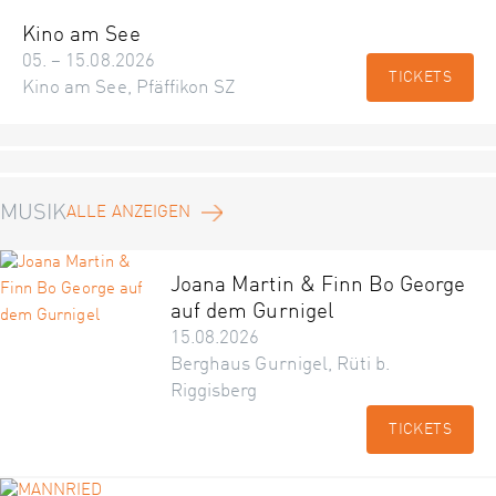
Kino am See
05. – 15.08.2026
TICKETS
Kino am See, Pfäffikon SZ
MUSIK
ALLE ANZEIGEN
Joana Martin & Finn Bo George
auf dem Gurnigel
15.08.2026
Berghaus Gurnigel, Rüti b.
Riggisberg
TICKETS