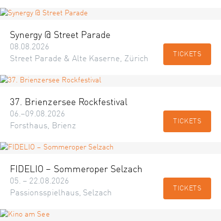
Synergy @ Street Parade
08.08.2026
TICKETS
Street Parade & Alte Kaserne, Zürich
37. Brienzersee Rockfestival
06.–09.08.2026
TICKETS
Forsthaus, Brienz
FIDELIO – Sommeroper Selzach
05. – 22.08.2026
TICKETS
Passionsspielhaus, Selzach