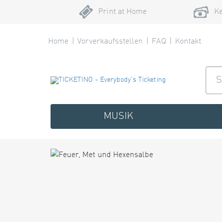
Print at Home
Ke
Home
Vorverkaufsstellen
FAQ
Kontakt
MUSIK