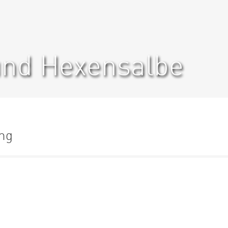
und Hexensalbe
ung