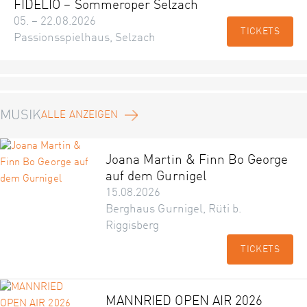
FIDELIO – Sommeroper Selzach
05. – 22.08.2026
TICKETS
Passionsspielhaus, Selzach
MUSIK
ALLE ANZEIGEN
Joana Martin & Finn Bo George
auf dem Gurnigel
15.08.2026
Berghaus Gurnigel, Rüti b.
Riggisberg
TICKETS
MANNRIED OPEN AIR 2026