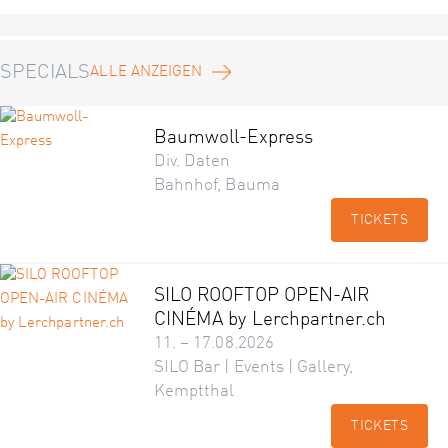
SPECIALS
ALLE ANZEIGEN
Baumwoll-Express
Div. Daten
Bahnhof, Bauma
TICKETS
SILO ROOFTOP OPEN-AIR
CINÉMA by Lerchpartner.ch
11. – 17.08.2026
SILO Bar | Events | Gallery,
Kemptthal
TICKETS