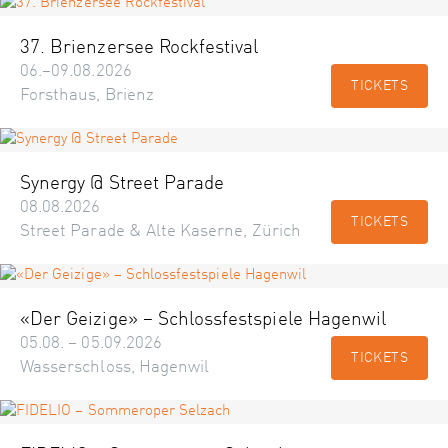
37. Brienzersee Rockfestival
06.–09.08.2026
TICKETS
Forsthaus, Brienz
Synergy @ Street Parade
08.08.2026
TICKETS
Street Parade & Alte Kaserne, Zürich
«Der Geizige» – Schlossfestspiele Hagenwil
05.08. – 05.09.2026
TICKETS
Wasserschloss, Hagenwil