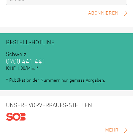
ABONNIEREN
BESTELL-HOTLINE
Schweiz
0900 441 441
(CHF 1.00/Min.)*
* Publikation der Nummern nur gemäss
Vorgaben
.
UNSERE VORVERKAUFS-STELLEN
MEHR