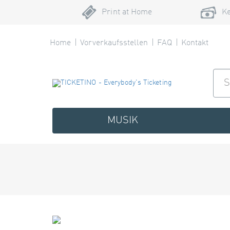
Print at Home
Ke
Home
Vorverkaufsstellen
FAQ
Kontakt
MUSIK