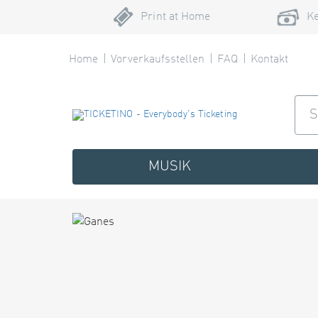
Print at Home
Ke
Home
Vorverkaufsstellen
FAQ
Kontakt
MUSIK