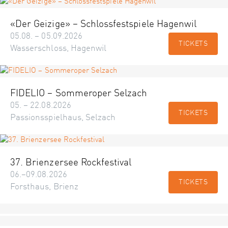
«Der Geizige» – Schlossfestspiele Hagenwil
05.08. – 05.09.2026
TICKETS
Wasserschloss, Hagenwil
FIDELIO – Sommeroper Selzach
05. – 22.08.2026
TICKETS
Passionsspielhaus, Selzach
37. Brienzersee Rockfestival
06.–09.08.2026
TICKETS
Forsthaus, Brienz