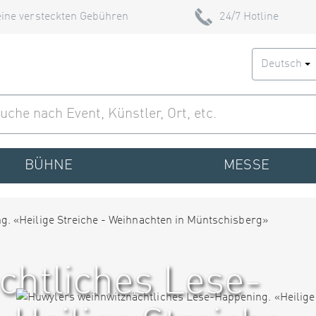
ine versteckten Gebühren
24/7 Hotline
Deutsch
BÜHNE
MESSE
chtliches Lese-