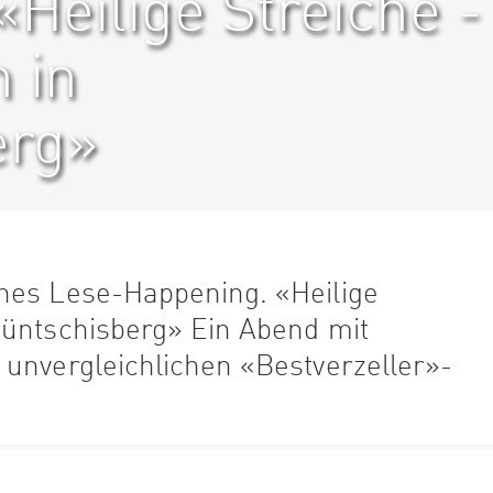
Heilige Streiche -
 in
erg»
hes Lese-Happening. «Heilige
Müntschisberg» Ein Abend mit
 unvergleichlichen «Bestverzeller»-