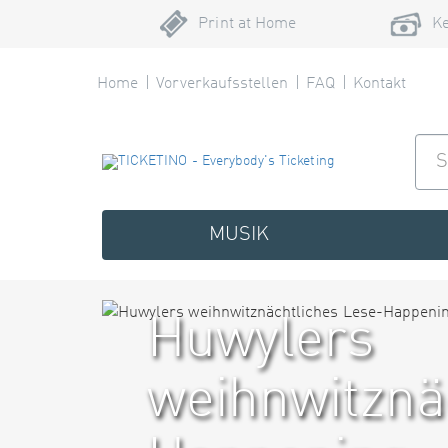
Print at Home
Ke
Home
Vorverkaufsstellen
FAQ
Kontakt
MUSIK
Huwylers
weihnwitznä