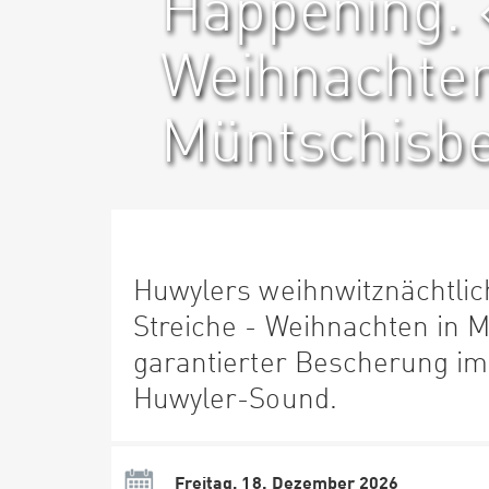
Happening. «
Weihnachten
Müntschisb
Huwylers weihnwitznächtlic
Streiche - Weihnachten in 
garantierter Bescherung im
Huwyler-Sound.
Freitag, 18. Dezember 2026