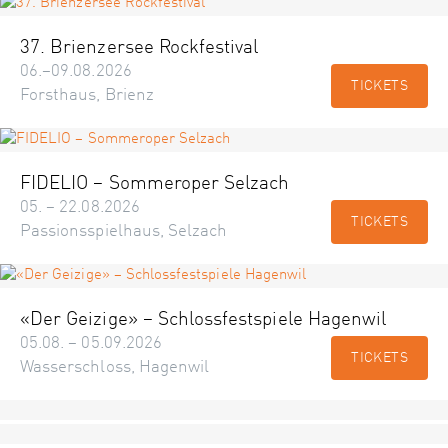
37. Brienzersee Rockfestival
06.–09.08.2026
TICKETS
Forsthaus, Brienz
FIDELIO – Sommeroper Selzach
05. – 22.08.2026
TICKETS
Passionsspielhaus, Selzach
«Der Geizige» – Schlossfestspiele Hagenwil
05.08. – 05.09.2026
TICKETS
Wasserschloss, Hagenwil