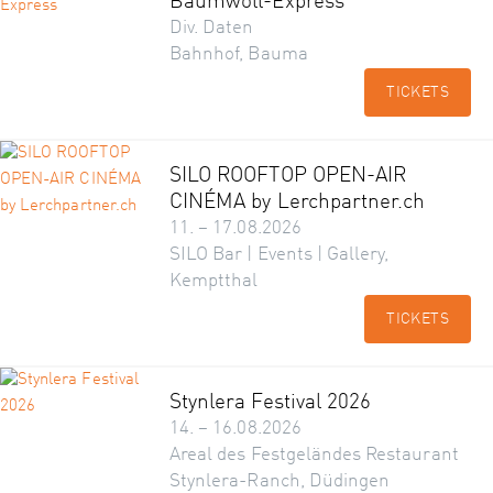
Baumwoll-Express
Div. Daten
Bahnhof, Bauma
TICKETS
SILO ROOFTOP OPEN-AIR
CINÉMA by Lerchpartner.ch
11. – 17.08.2026
SILO Bar | Events | Gallery,
Kemptthal
TICKETS
Stynlera Festival 2026
14. – 16.08.2026
Areal des Festgeländes Restaurant
Stynlera-Ranch, Düdingen