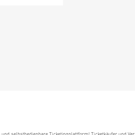
 und selbstbedienbare Ticketingplattform! Ticketkäufer und Ver