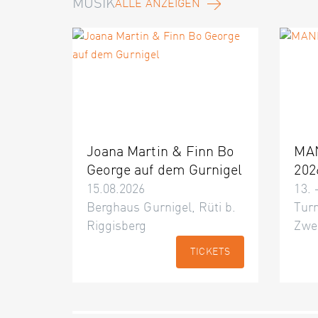
MUSIK
ALLE ANZEIGEN
Joana Martin & Finn Bo
MA
George auf dem Gurnigel
202
15.08.2026
13. 
Berghaus Gurnigel, Rüti b.
Turn
Riggisberg
Zwe
TICKETS