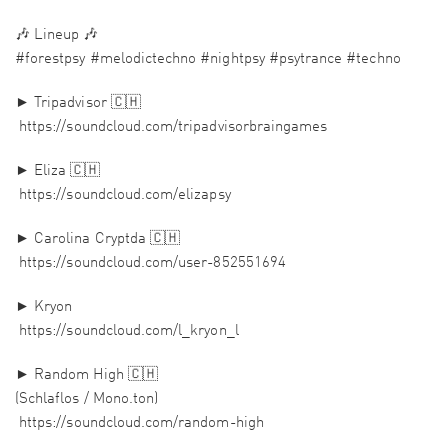
🎶 Lineup 🎶
#forestpsy #melodictechno #nightpsy #psytrance #techno
► Tripadvisor 🇨🇭
https://soundcloud.com/tripadvisorbraingames
► Eliza 🇨🇭
https://soundcloud.com/elizapsy
► Carolina Cryptda 🇨🇭
https://soundcloud.com/user-852551694
► Kryon
https://soundcloud.com/l_kryon_l
► Random High 🇨🇭
(Schlaflos / Mono.ton)
https://soundcloud.com/random-high