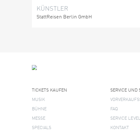
KÜNSTLER
StattReisen Berlin GmbH
TICKETS KAUFEN
SERVICE UND
MUSIK
VORVERKAUFS
BÜHNE
FAQ
MESSE
SERVICE LEVE
SPECIALS
KONTAKT