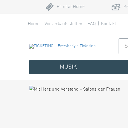
Print at Home
Ke
Home
Vorverkaufsstellen
FAQ
Kontakt
MUSIK