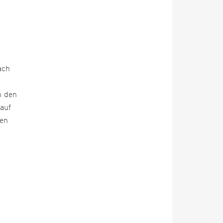
ach
n den
 auf
hen