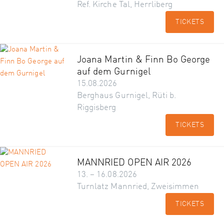
Ref. Kirche Tal, Herrliberg
TICKETS
Joana Martin & Finn Bo George
auf dem Gurnigel
15.08.2026
Berghaus Gurnigel, Rüti b.
Riggisberg
TICKETS
MANNRIED OPEN AIR 2026
13. – 16.08.2026
Turnlatz Mannried, Zweisimmen
TICKETS