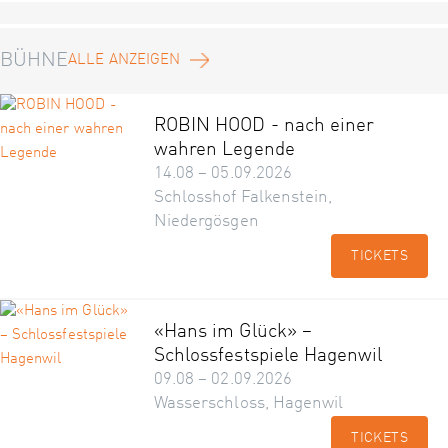
BÜHNE
ALLE ANZEIGEN
ROBIN HOOD - nach einer
wahren Legende
14.08 – 05.09.2026
Schlosshof Falkenstein,
Niedergösgen
TICKETS
«Hans im Glück» –
Schlossfestspiele Hagenwil
09.08 – 02.09.2026
Wasserschloss, Hagenwil
TICKETS