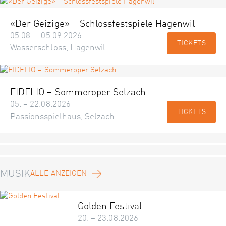
«Der Geizige» – Schlossfestspiele Hagenwil
05.08. – 05.09.2026
TICKETS
Wasserschloss, Hagenwil
FIDELIO – Sommeroper Selzach
05. – 22.08.2026
TICKETS
Passionsspielhaus, Selzach
MUSIK
ALLE ANZEIGEN
Golden Festival
20. – 23.08.2026