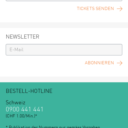
TICKETS SENDEN
NEWSLETTER
ABONNIEREN
BESTELL-HOTLINE
Schweiz
0900 441 441
(CHF 1.00/Min.)*
* Publikation der Nummern nur gemäss
Vorgaben
.