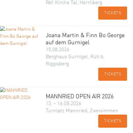
Ref. Kirche Tal, Herrliberg
TICKETS
Joana Martin & Finn Bo George
auf dem Gurnigel
15.08.2026
Berghaus Gurnigel, Rüti b.
Riggisberg
TICKETS
MANNRIED OPEN AIR 2026
13. – 16.08.2026
Turnlatz Mannried, Zweisimmen
TICKETS