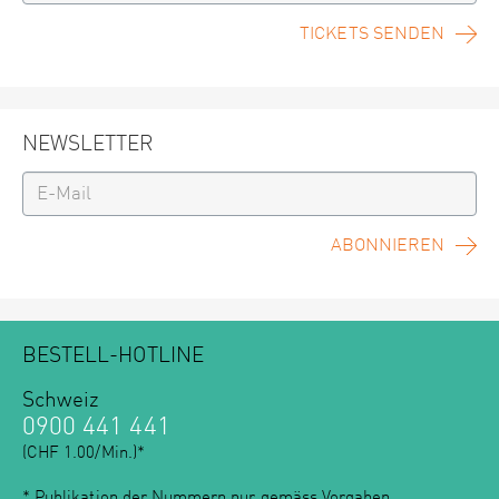
TICKETS SENDEN
NEWSLETTER
ABONNIEREN
BESTELL-HOTLINE
Schweiz
0900 441 441
(CHF 1.00/Min.)*
* Publikation der Nummern nur gemäss
Vorgaben
.