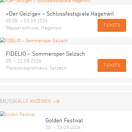
«Der Geizige» – Schlossfestspiele Hagenwil
05.08. – 05.09.2026
TICKETS
Wasserschloss, Hagenwil
FIDELIO – Sommeroper Selzach
05. – 22.08.2026
TICKETS
Passionsspielhaus, Selzach
MUSIK
ALLE ANZEIGEN
Golden Festival
20. – 23.08.2026