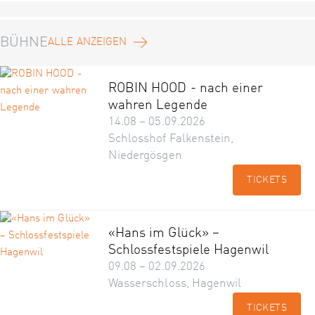
BÜHNE
ALLE ANZEIGEN
ROBIN HOOD - nach einer
wahren Legende
14.08 – 05.09.2026
Schlosshof Falkenstein,
Niedergösgen
TICKETS
«Hans im Glück» –
Schlossfestspiele Hagenwil
09.08 – 02.09.2026
Wasserschloss, Hagenwil
TICKETS