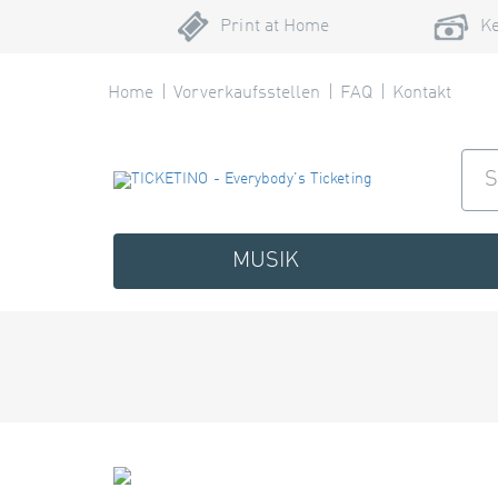
Print at Home
Ke
Home
Vorverkaufsstellen
FAQ
Kontakt
MUSIK