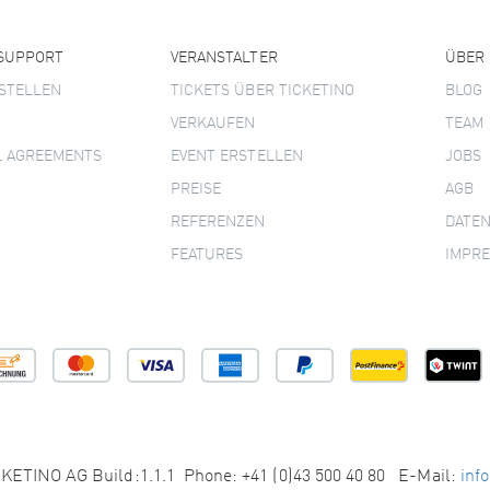
 SUPPORT
VERANSTALTER
ÜBER
STELLEN
TICKETS ÜBER TICKETINO
BLOG
VERKAUFEN
TEAM
L AGREEMENTS
EVENT ERSTELLEN
JOBS
PREISE
AGB
REFERENZEN
DATE
FEATURES
IMPR
KETINO AG Build:1.1.1 Phone: +41 (0)43 500 40 80 E-Mail:
inf