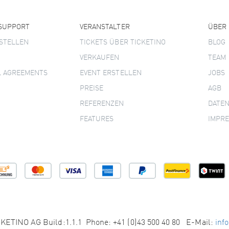
 SUPPORT
VERANSTALTER
ÜBER
STELLEN
TICKETS ÜBER TICKETINO
BLOG
VERKAUFEN
TEAM
L AGREEMENTS
EVENT ERSTELLEN
JOBS
PREISE
AGB
REFERENZEN
DATE
FEATURES
IMPR
KETINO AG Build:1.1.1 Phone: +41 (0)43 500 40 80 E-Mail:
inf