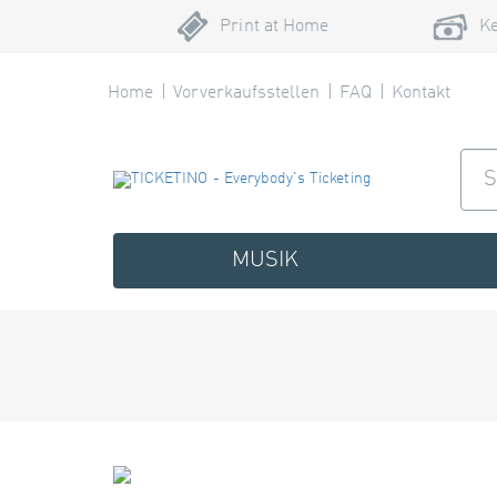
Print at Home
Ke
Home
Vorverkaufsstellen
FAQ
Kontakt
MUSIK