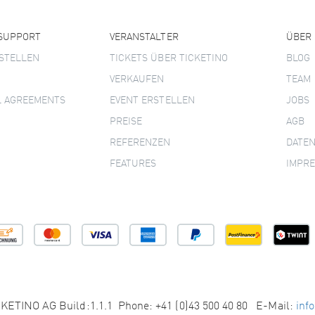
 SUPPORT
VERANSTALTER
ÜBER
STELLEN
TICKETS ÜBER TICKETINO
BLOG
VERKAUFEN
TEAM
L AGREEMENTS
EVENT ERSTELLEN
JOBS
PREISE
AGB
REFERENZEN
DATE
FEATURES
IMPR
KETINO AG Build:1.1.1 Phone: +41 (0)43 500 40 80 E-Mail:
inf