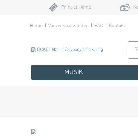
Print at Home
Ke
Home
Vorverkaufsstellen
FAQ
Kontakt
MUSIK