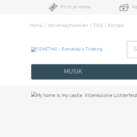
Print at Home
Ke
Home
Vorverkaufsstellen
FAQ
Kontakt
MUSIK