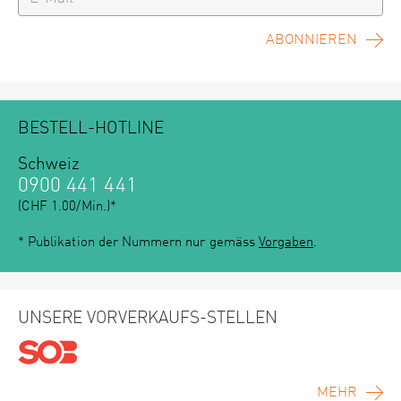
ABONNIEREN
BESTELL-HOTLINE
Schweiz
0900 441 441
(CHF 1.00/Min.)*
* Publikation der Nummern nur gemäss
Vorgaben
.
UNSERE VORVERKAUFS-STELLEN
MEHR