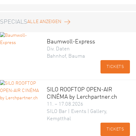
SPECIALS
ALLE ANZEIGEN
Baumwoll-Express
Div. Daten
Bahnhof, Bauma
TICKETS
SILO ROOFTOP OPEN-AIR
CINÉMA by Lerchpartner.ch
11. – 17.08.2026
SILO Bar | Events | Gallery,
Kemptthal
TICKETS