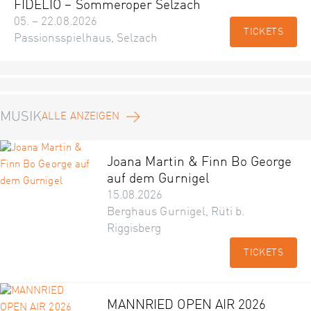
FIDELIO – Sommeroper Selzach
05. – 22.08.2026
TICKETS
Passionsspielhaus, Selzach
MUSIK
ALLE ANZEIGEN
Joana Martin & Finn Bo George
auf dem Gurnigel
15.08.2026
Berghaus Gurnigel, Rüti b.
Riggisberg
TICKETS
MANNRIED OPEN AIR 2026