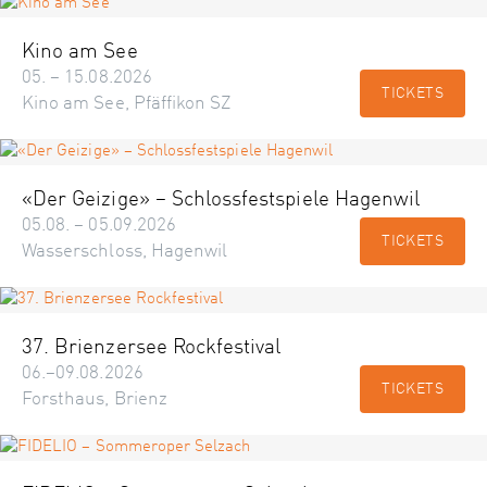
Kino am See
05. – 15.08.2026
TICKETS
Kino am See, Pfäffikon SZ
«Der Geizige» – Schlossfestspiele Hagenwil
05.08. – 05.09.2026
TICKETS
Wasserschloss, Hagenwil
37. Brienzersee Rockfestival
06.–09.08.2026
TICKETS
Forsthaus, Brienz