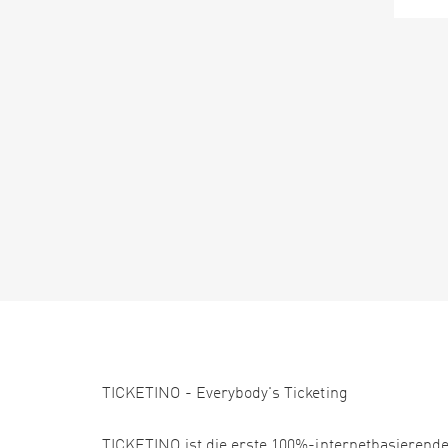
TICKETINO - Everybody's Ticketing
TICKETINO ist die erste 100%-internetbasierende