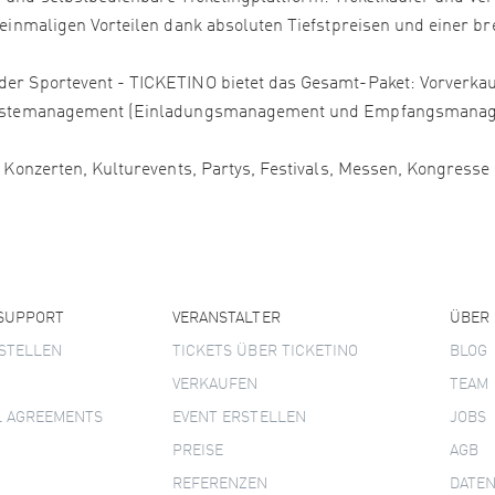
 einmaligen Vorteilen dank absoluten Tiefstpreisen und einer bre
er Sportevent - TICKETINO bietet das Gesamt-Paket: Vorverkauf
, Gästemanagement (Einladungsmanagement und Empfangsmanage
, Konzerten, Kulturevents, Partys, Festivals, Messen, Kongress
 SUPPORT
VERANSTALTER
ÜBER
STELLEN
TICKETS ÜBER TICKETINO
BLOG
VERKAUFEN
TEAM
L AGREEMENTS
EVENT ERSTELLEN
JOBS
PREISE
AGB
REFERENZEN
DATE