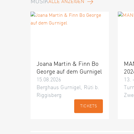
MUSIK
ALLE ANZEIGEN
Joana Martin & Finn Bo
MA
George auf dem Gurnigel
202
15.08.2026
13. 
Berghaus Gurnigel, Rüti b.
Turn
Riggisberg
Zwe
TICKETS