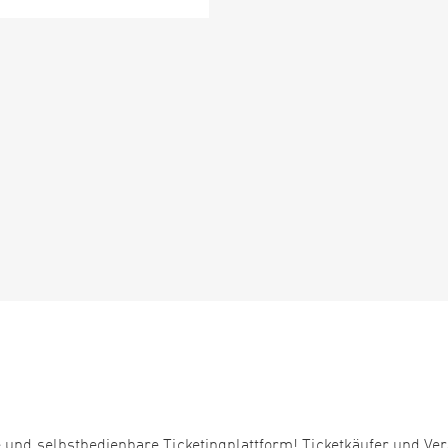
 und selbstbedienbare Ticketingplattform! Ticketkäufer und Ver