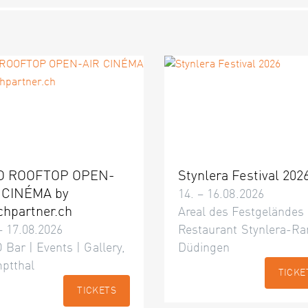
O ROOFTOP OPEN-
Stynlera Festival 202
 CINÉMA by
14. – 16.08.2026
chpartner.ch
Areal des Festgeländes
– 17.08.2026
Restaurant Stynlera-Ra
 Bar | Events | Gallery,
Düdingen
ptthal
TICKE
TICKETS