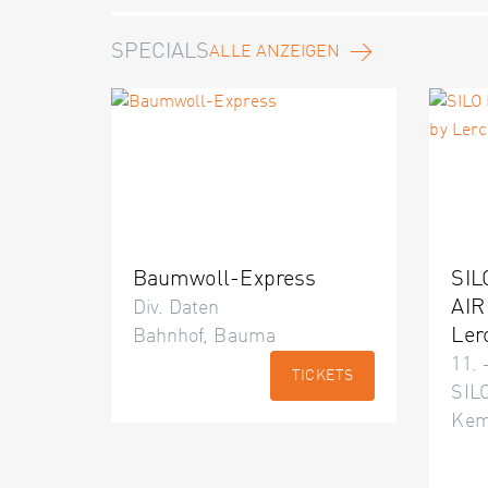
SPECIALS
ALLE ANZEIGEN
Baumwoll-Express
SIL
AIR
Div. Daten
Ler
Bahnhof, Bauma
11. 
TICKETS
SILO
Kem