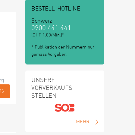
BESTELL-HOTLINE
Schweiz
0900 441 441
(CHF 1.00/Min.)*
* Publikation der Nummern nur
gemäss
Vorgaben
.
UNSERE
rg
VORVERKAUFS-
TS
STELLEN
MEHR