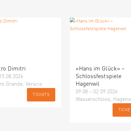
tro Dimitri
«Hans im Glück» –
Schlossfestspiele
15.08.2026
Hagenwil
ro Grande, Verscio
09.08 – 02.09.2026
TICKETS
Wasserschloss, Hagenw
TICKE