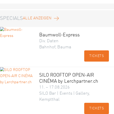
SPECIALS
ALLE ANZEIGEN
Baumwoll-Express
Div. Daten
Bahnhof, Bauma
TICKETS
SILO ROOFTOP OPEN-AIR
CINÉMA by Lerchpartner.ch
11. – 17.08.2026
SILO Bar | Events | Gallery,
Kemptthal
TICKETS