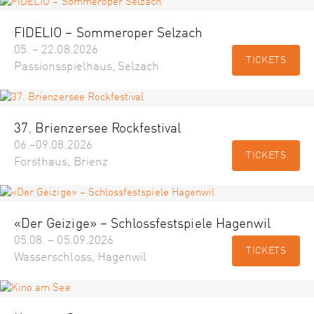
FIDELIO – Sommeroper Selzach
05. – 22.08.2026
TICKETS
Passionsspielhaus, Selzach
37. Brienzersee Rockfestival
06.–09.08.2026
TICKETS
Forsthaus, Brienz
«Der Geizige» – Schlossfestspiele Hagenwil
05.08. – 05.09.2026
TICKETS
Wasserschloss, Hagenwil