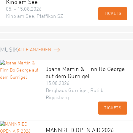
Kino am See
05. – 15.08.2026
TICKETS
Kino am See, Pfäffikon SZ
MUSIK
ALLE ANZEIGEN
Joana Martin & Finn Bo George
auf dem Gurnigel
15.08.2026
Berghaus Gurnigel, Rüti b.
Riggisberg
TICKETS
MANNRIED OPEN AIR 2026