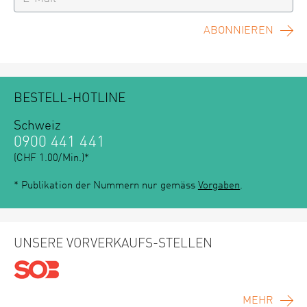
ABONNIEREN
BESTELL-HOTLINE
Schweiz
0900 441 441
(CHF 1.00/Min.)*
* Publikation der Nummern nur gemäss
Vorgaben
.
UNSERE VORVERKAUFS-STELLEN
MEHR