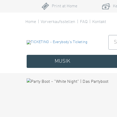
Print at Home
Ke
Home
Vorverkaufsstellen
FAQ
Kontakt
MUSIK