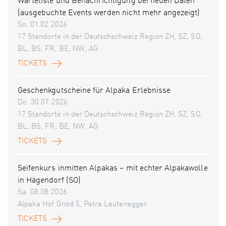
Warteliste und Benachrichtigung bei neuen Daten
(ausgebuchte Events werden nicht mehr angezeigt)
So. 01.02.2026
17 Standorte in der Deutschschweiz Region ZH, SZ, SO,
BL, BS, FR, BE, NW, AG
TICKETS
Geschenkgutscheine für Alpaka Erlebnisse
Do. 30.07.2026
17 Standorte in der Deutschschweiz Region ZH, SZ, SO,
BL, BS, FR, BE, NW, AG
TICKETS
Seifenkurs inmitten Alpakas – mit echter Alpakawolle
in Hägendorf (SO)
Sa. 08.08.2026
Alpaka Hof Gnöd 5, Petra Leutenegger
TICKETS