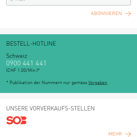
ABONNIEREN
BESTELL-HOTLINE
Schweiz
0900 441 441
(CHF 1.00/Min.)*
* Publikation der Nummern nur gemäss
Vorgaben
.
UNSERE VORVERKAUFS-STELLEN
MEHR