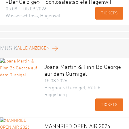
«Der Geizige» – Schlossfestspiele Hagenwil
05.08. – 05.09.2026
TICKETS
Wasserschloss, Hagenwil
MUSIK
ALLE ANZEIGEN
Joana Martin & Finn Bo George
auf dem Gurnigel
15.08.2026
Berghaus Gurnigel, Rüti b.
Riggisberg
TICKETS
MANNRIED OPEN AIR 2026