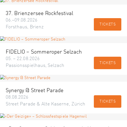
37. Brienzersee Rockfestival
06.–09.08.2026
TICKETS
Forsthaus, Brienz
FIDELIO – Sommeroper Selzach
05. – 22.08.2026
TICKETS
Passionsspielhaus, Selzach
Synergy @ Street Parade
08.08.2026
TICKETS
Street Parade & Alte Kaserne, Zürich