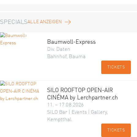
SPECIALS
ALLE ANZEIGEN
Baumwoll-Express
Div. Daten
Bahnhof, Bauma
TICKETS
SILO ROOFTOP OPEN-AIR
CINÉMA by Lerchpartner.ch
11. – 17.08.2026
SILO Bar | Events | Gallery,
Kemptthal
TICKETS